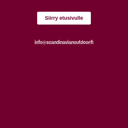
Siirry etusivulle
info@scandinavianoutdoor.fi