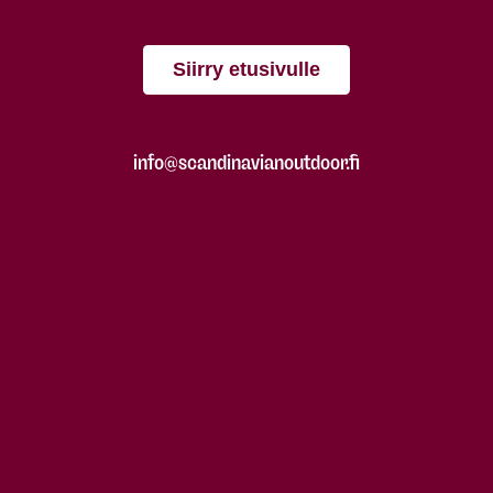
Siirry etusivulle
info@scandinavianoutdoor.fi