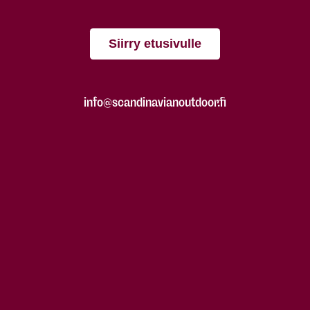
Siirry etusivulle
info@scandinavianoutdoor.fi