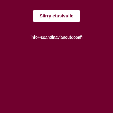
Siirry etusivulle
info@scandinavianoutdoor.fi