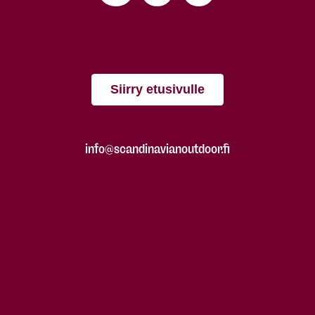
Siirry etusivulle
info@scandinavianoutdoor.fi