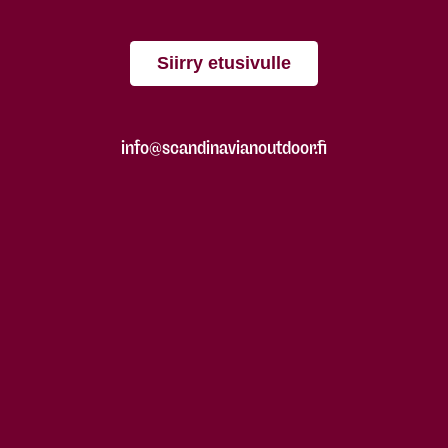
Siirry etusivulle
info@scandinavianoutdoor.fi