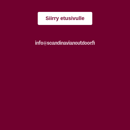
Siirry etusivulle
info@scandinavianoutdoor.fi