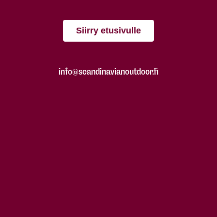
Siirry etusivulle
info@scandinavianoutdoor.fi