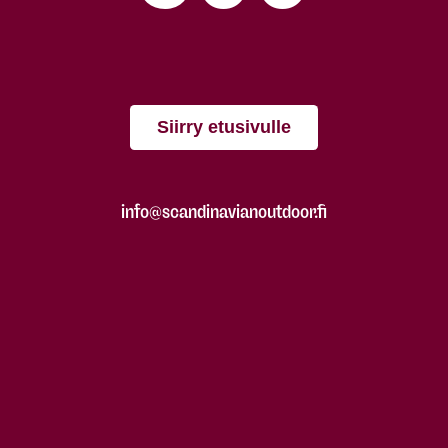
Siirry etusivulle
info@scandinavianoutdoor.fi