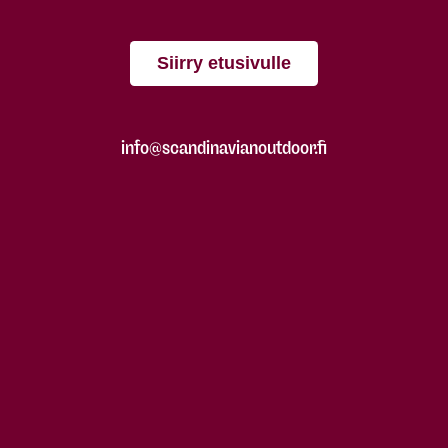
Siirry etusivulle
info@scandinavianoutdoor.fi