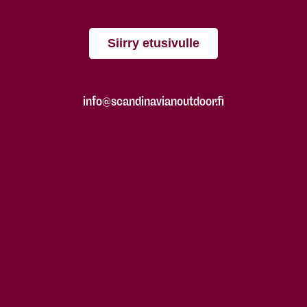
Siirry etusivulle
info@scandinavianoutdoor.fi