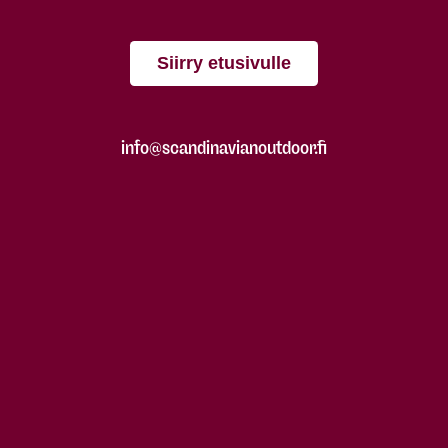
Siirry etusivulle
info@scandinavianoutdoor.fi