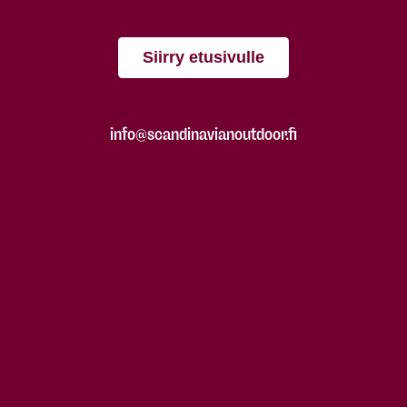
Siirry etusivulle
info@scandinavianoutdoor.fi