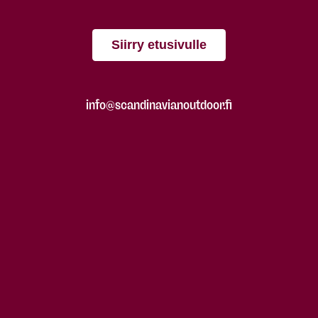
Siirry etusivulle
info@scandinavianoutdoor.fi