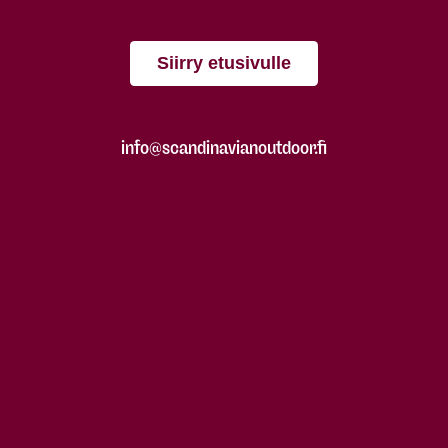
Siirry etusivulle
info@scandinavianoutdoor.fi