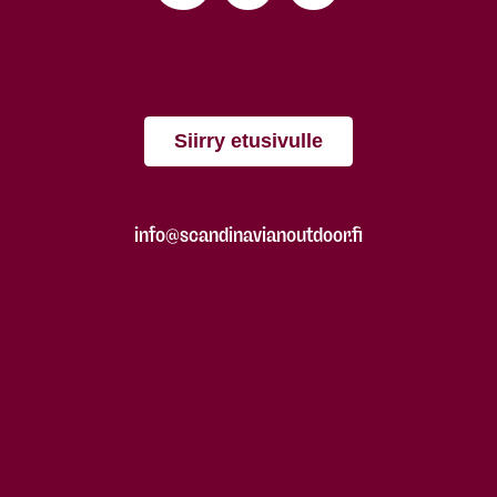
Siirry etusivulle
info@scandinavianoutdoor.fi