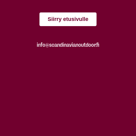
Siirry etusivulle
info@scandinavianoutdoor.fi