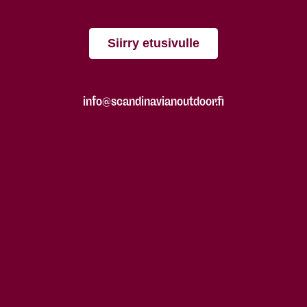
Siirry etusivulle
info@scandinavianoutdoor.fi