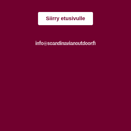
Siirry etusivulle
info@scandinavianoutdoor.fi