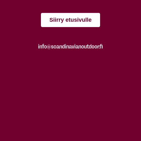
Siirry etusivulle
info@scandinavianoutdoor.fi