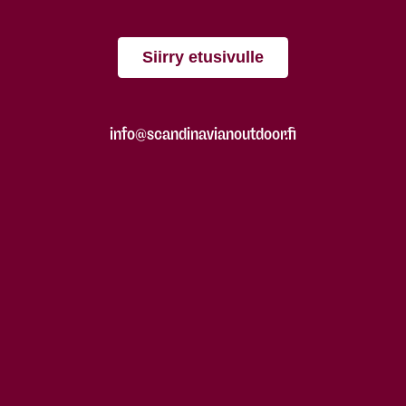
Siirry etusivulle
info@scandinavianoutdoor.fi