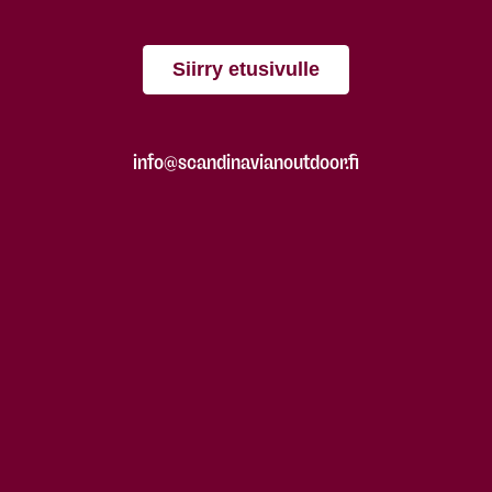
Siirry etusivulle
info@scandinavianoutdoor.fi