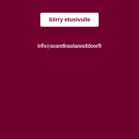
Siirry etusivulle
info@scandinavianoutdoor.fi