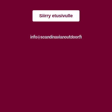
Siirry etusivulle
info@scandinavianoutdoor.fi