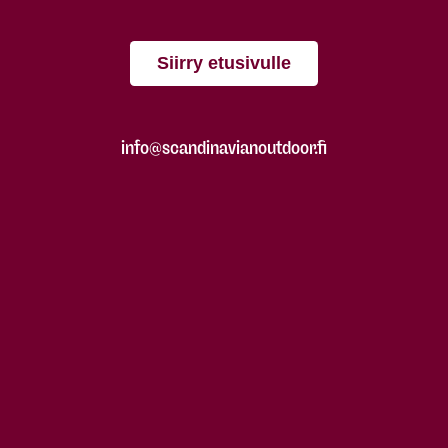
Siirry etusivulle
info@scandinavianoutdoor.fi