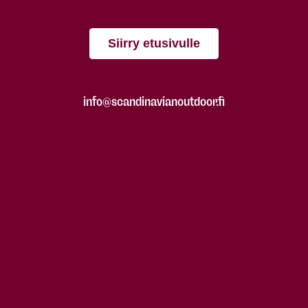
Siirry etusivulle
info@scandinavianoutdoor.fi