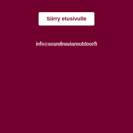
Siirry etusivulle
info@scandinavianoutdoor.fi