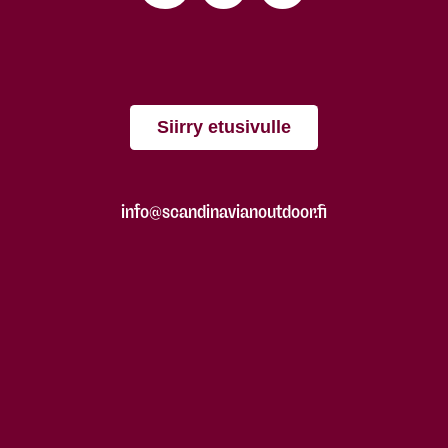
Siirry etusivulle
info@scandinavianoutdoor.fi