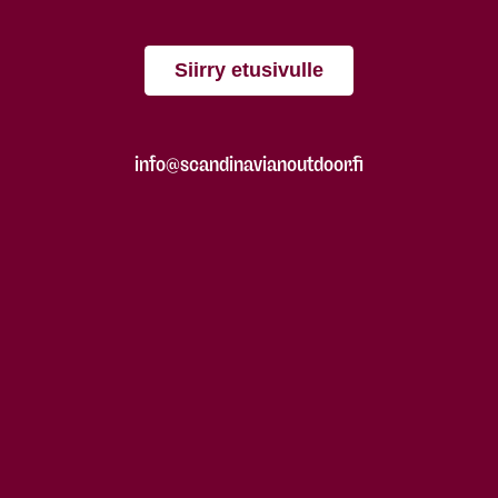
Siirry etusivulle
info@scandinavianoutdoor.fi