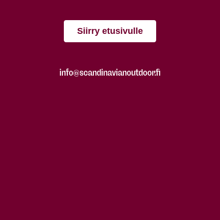
Siirry etusivulle
info@scandinavianoutdoor.fi