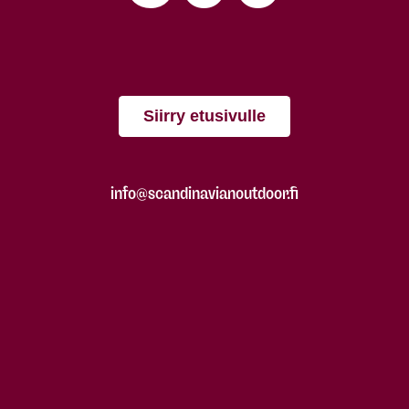
Siirry etusivulle
info@scandinavianoutdoor.fi