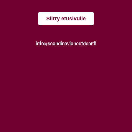
Siirry etusivulle
info@scandinavianoutdoor.fi