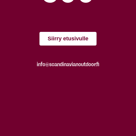
Siirry etusivulle
info@scandinavianoutdoor.fi