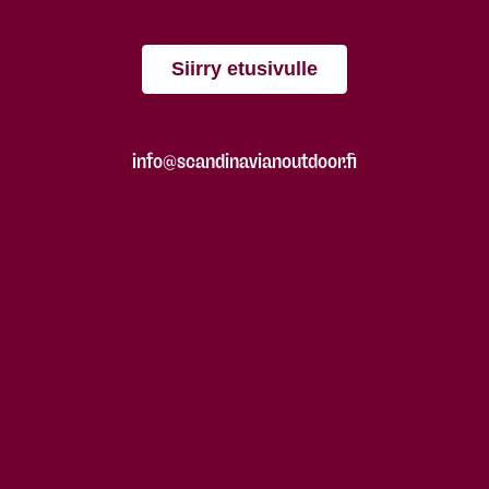
Siirry etusivulle
info@scandinavianoutdoor.fi