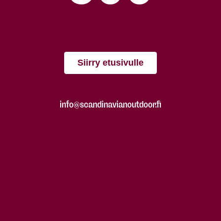
Siirry etusivulle
info@scandinavianoutdoor.fi