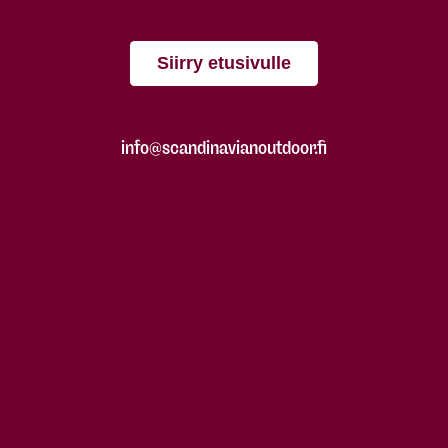
Siirry etusivulle
info@scandinavianoutdoor.fi