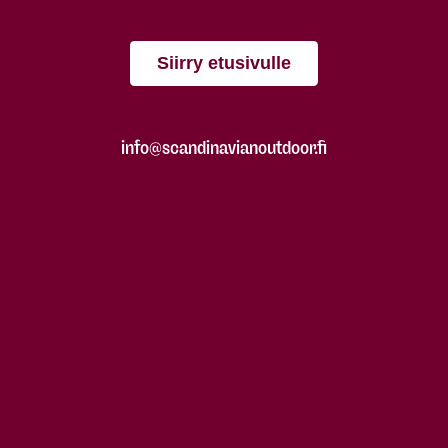
Siirry etusivulle
info@scandinavianoutdoor.fi