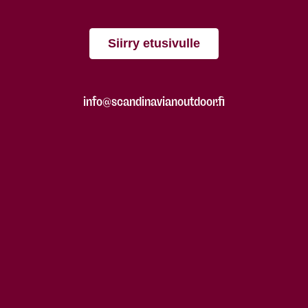
Siirry etusivulle
info@scandinavianoutdoor.fi