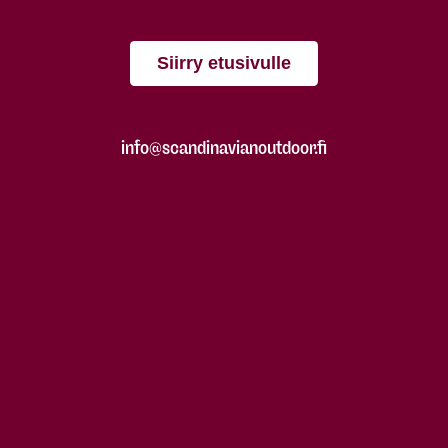
Siirry etusivulle
info@scandinavianoutdoor.fi