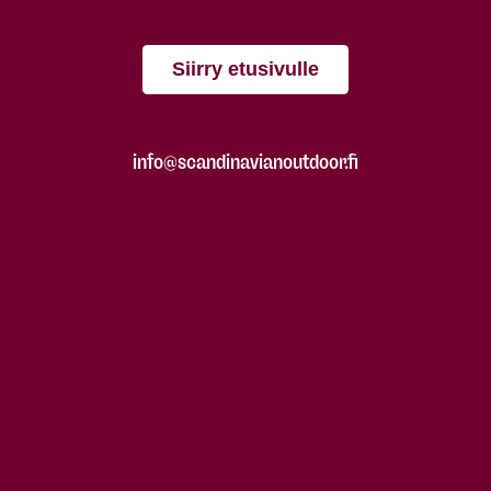
Siirry etusivulle
info@scandinavianoutdoor.fi