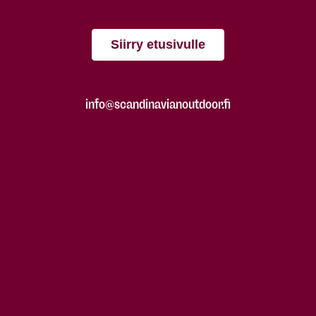
Siirry etusivulle
info@scandinavianoutdoor.fi