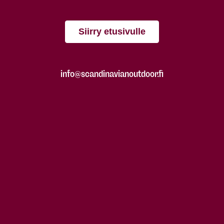
Siirry etusivulle
info@scandinavianoutdoor.fi