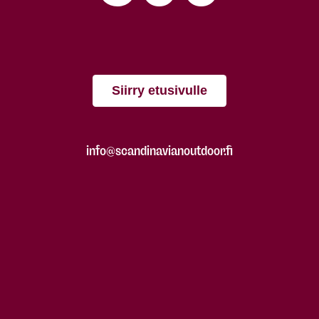
Siirry etusivulle
info@scandinavianoutdoor.fi