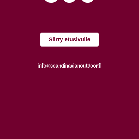
Siirry etusivulle
info@scandinavianoutdoor.fi