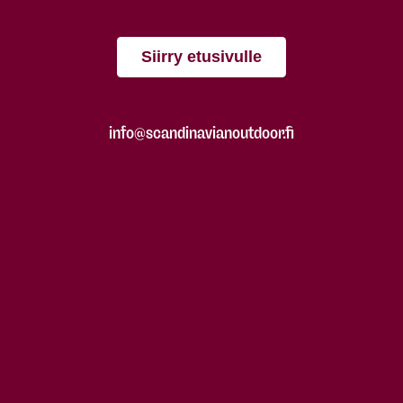
Siirry etusivulle
info@scandinavianoutdoor.fi