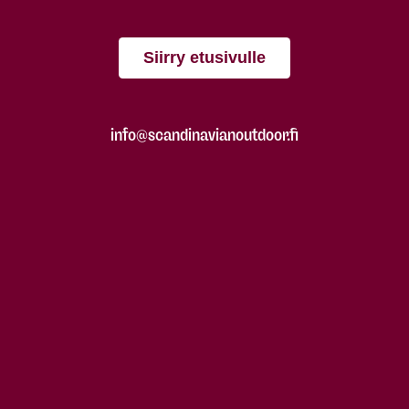
Siirry etusivulle
info@scandinavianoutdoor.fi