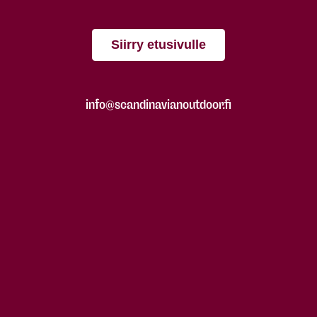
Siirry etusivulle
info@scandinavianoutdoor.fi