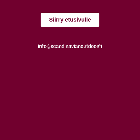
Siirry etusivulle
info@scandinavianoutdoor.fi