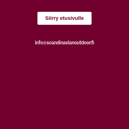
Siirry etusivulle
info@scandinavianoutdoor.fi