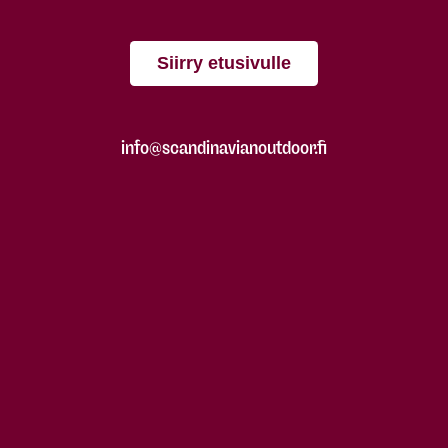
Siirry etusivulle
info@scandinavianoutdoor.fi